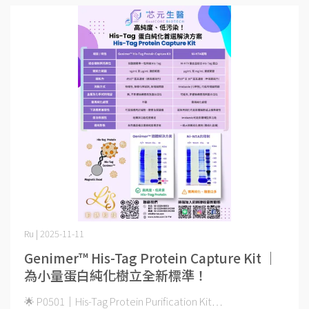
Ru | 2025-11-11
Genimer™ His-Tag Protein Capture Kit ｜
為小量蛋白純化樹立全新標準！
🌟 P0501｜His-Tag Protein Purification Kit⋯