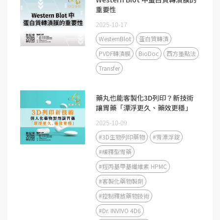
重要性
2025-10-17
WesternBlot
蛋白質轉漬
PVDF轉漬膜
BioDoc
西方墨點法
Transfer
藥丸也能客製化3D列印？新技術
讓胃藥「漂浮更久、藥效更穩」
2025-10-09
#3D生物列印藥物
#胃漂浮錠
#緩釋型胃藥
#羥丙基甲基纖維素 HPMC
#客製化藥物製劑
#控制釋放藥物技術
#Dr. INVIVO 4D6