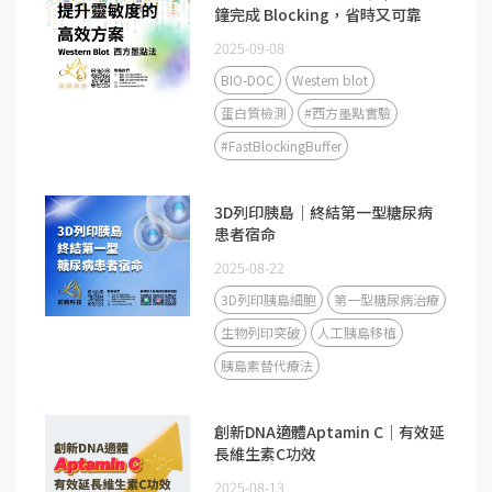
鐘完成 Blocking，省時又可靠
2025-09-08
BIO-DOC
Western blot
蛋白質檢測
#西方墨點實驗
#FastBlockingBuffer
3D列印胰島｜終結第一型糖尿病
患者宿命
2025-08-22
3D列印胰島細胞
第一型糖尿病治療
生物列印突破
人工胰島移植
胰島素替代療法
創新DNA適體Aptamin C｜有效延
長維生素C功效
2025-08-13