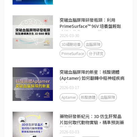
突破血腦屏障研發瓶頸：利用
PrimeSurface™ 96V 培養盤輕鬆
建構高仿生 3D BBB 模型
2026-03-30
3D細胞培養
血腦屏障
PrimeSurface
分子研究
突破血腦屏障的新星：核酸適體
(Aptamer) 如何翻轉中樞神經疾病
治療？
2026-03-17
Aptamer
核酸適體
血腦屏障
藥物研發新紀元：3D 仿生肝腎晶
片如何取代動物實驗，精準預測藥
物毒性？
2026-03-03