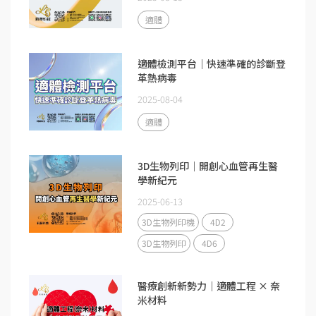
適體
適體檢測平台｜快速準確的診斷登
革熱病毒
2025-08-04
適體
3D生物列印｜開創心血管再生醫
學新紀元
2025-06-13
3D生物列印機
4D2
3D生物列印
4D6
醫療創新新勢力｜適體工程 × 奈
米材料