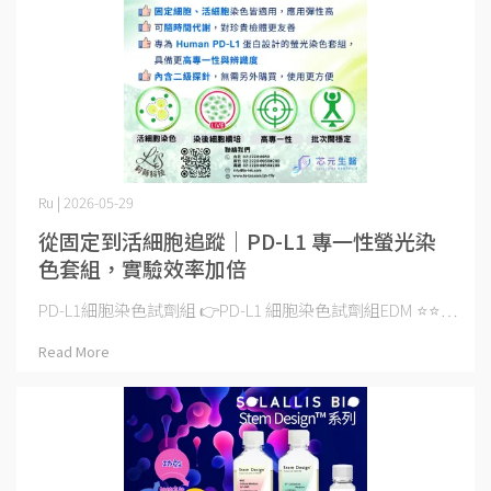
Ru | 2026-05-29
從固定到活細胞追蹤｜PD-L1 專一性螢光染
色套組，實驗效率加倍
PD-L1細胞染色試劑組 👉PD-L1 細胞染色試劑組EDM ⭐️⭐⋯
Read More