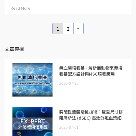
Read More
1
2
»
文章專欄
無血清培養基 - 解析無動物來源培
養基配方設計與MSC培養應用
2026-07-20
突破性液體活檢技術：雙重尺寸排
阻層析法 (dSEC) 高效分離血漿細
胞外囊泡
2026-07-01