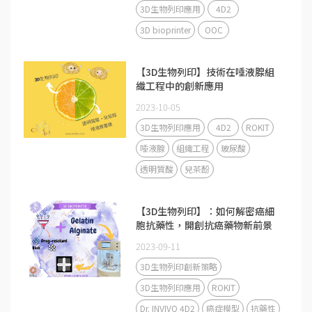
3D生物列印應用
4D2
3D bioprinter
OOC
【3D生物列印】技術在唾液腺組
織工程中的創新應用
2023-10-05
3D生物列印應用
4D2
ROKIT
唾液腺
組織工程
玻尿酸
透明質酸
兒茶酚
【3D生物列印】：如何解密癌細
胞抗藥性，開創抗癌藥物新前景
2023-09-11
3D生物列印創新策略
3D生物列印應用
ROKIT
Dr. INVIVO 4D2
癌症模型
抗藥性