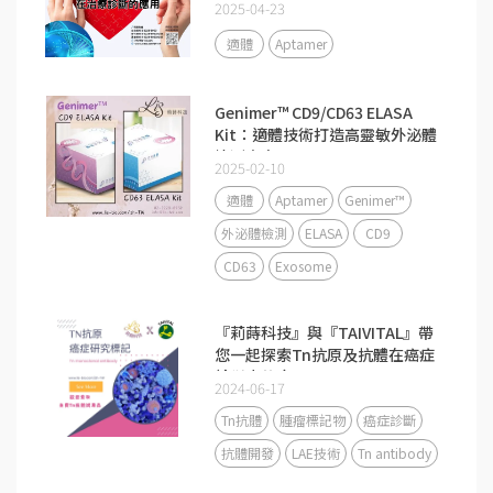
2025-04-23
適體
Aptamer
Genimer™ CD9/CD63 ELASA
Kit：適體技術打造高靈敏外泌體
檢測方案
2025-02-10
適體
Aptamer
Genimer™
外泌體檢測
ELASA
CD9
CD63
Exosome
『莉蒔科技』與『TAIVITAL』帶
您一起探索Tn抗原及抗體在癌症
診斷中的應用
2024-06-17
Tn抗體
腫瘤標記物
癌症診斷
抗體開發
LAE技術
Tn antibody