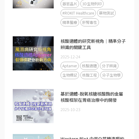
器官晶片
3D生物列印
#ROKIT Healthcare
藥物測試
精準醫療
肝腎毒性
核酸適體的研究新視角｜精準分子
辨識的關鍵工具
2025-12-24
Aptamer
核酸適體
分子辨識
生物標記
核酸工程
分子生物學
基於適體-脫氧核糖核酸酶的金屬
核酸框架在胃癌治療中的開發
2025-10-23
Western Blot 中蛋白質轉漬膜的