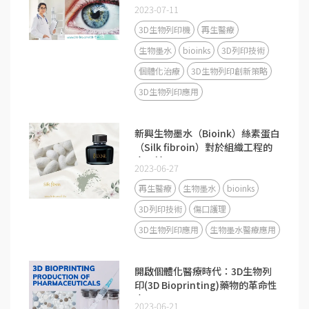
2023-07-11
3D生物列印機
再生醫療
生物墨水
bioinks
3D列印技術
個體化治療
3D生物列印創新策略
3D生物列印應用
新興生物墨水（Bioink）絲素蛋白
（Silk fibroin）對於組織工程的
應用前景
2023-06-27
再生醫療
生物墨水
bioinks
3D列印技術
傷口護理
3D生物列印應用
生物墨水醫療應用
開啟個體化醫療時代：3D生物列
印(3D Bioprinting)藥物的革命性
應用
2023-06-21