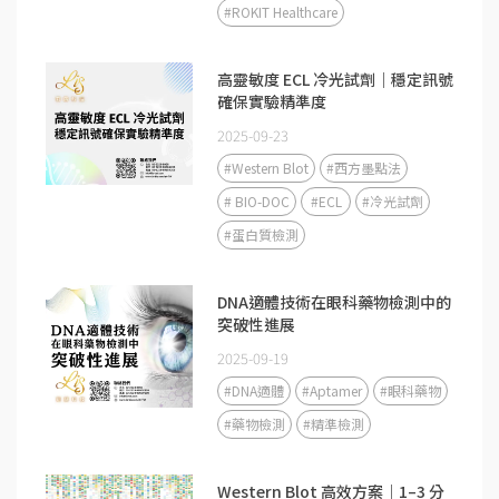
#ROKIT Healthcare
高靈敏度 ECL 冷光試劑｜穩定訊號
確保實驗精準度
2025-09-23
#Western Blot
#西方墨點法
# BIO-DOC
#ECL
#冷光試劑
#蛋白質檢測
DNA適體技術在眼科藥物檢測中的
突破性進展
2025-09-19
#DNA適體
#Aptamer
#眼科藥物
#藥物檢測
#精準檢測
Western Blot 高效方案｜1–3 分