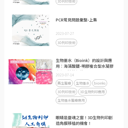
3D列印技術
PCR常見問題彙整-上集
2023-07-27
3D列印技術
生物墨水（Bioink）的設計與應
用：海藻酸鹽-明膠複合型水凝膠
之印刷適性評估
2023-07-14
再生醫療
生物墨水
bioinks
3D列印技術
3D生物列印應用
生物墨水醫療應用
眼睛是靈魂之窗！3D生物列印創
造角膜移植的機會！