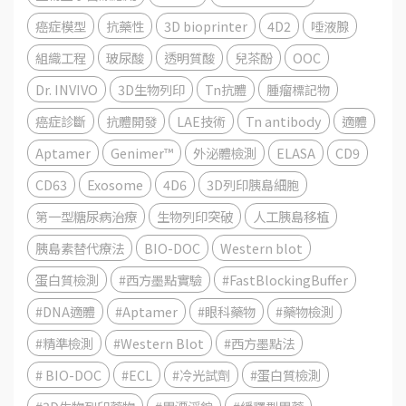
癌症模型
抗藥性
3D bioprinter
4D2
唾液腺
組織工程
玻尿酸
透明質酸
兒茶酚
OOC
Dr. INVIVO
3D生物列印
Tn抗體
腫瘤標記物
癌症診斷
抗體開發
LAE技術
Tn antibody
適體
Aptamer
Genimer™
外泌體檢測
ELASA
CD9
CD63
Exosome
4D6
3D列印胰島細胞
第一型糖尿病治療
生物列印突破
人工胰島移植
胰島素替代療法
BIO-DOC
Western blot
蛋白質檢測
#西方墨點實驗
#FastBlockingBuffer
#DNA適體
#Aptamer
#眼科藥物
#藥物檢測
#精準檢測
#Western Blot
#西方墨點法
# BIO-DOC
#ECL
#冷光試劑
#蛋白質檢測