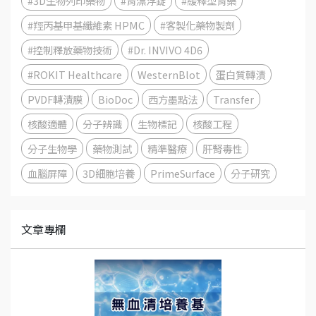
#3D生物列印藥物
#胃漂浮錠
#緩釋型胃藥
#羥丙基甲基纖維素 HPMC
#客製化藥物製劑
#控制釋放藥物技術
#Dr. INVIVO 4D6
#ROKIT Healthcare
WesternBlot
蛋白質轉漬
PVDF轉漬膜
BioDoc
西方墨點法
Transfer
核酸適體
分子辨識
生物標記
核酸工程
分子生物學
藥物測試
精準醫療
肝腎毒性
血腦屏障
3D細胞培養
PrimeSurface
分子研究
文章專欄