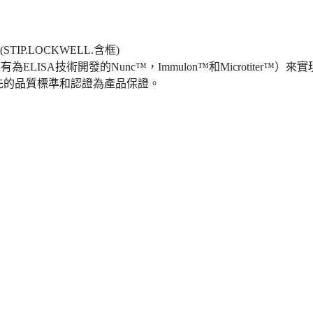
STIP.LOCKWELL.含框)
ear標準盤（具有為ELISA技術開發的Nunc™，Immulon™和Micro
先的品質標準和認證為產品保證。