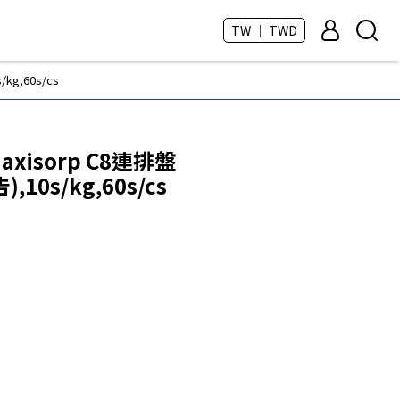
TW ｜ TWD
kg,60s/cs
axisorp C8連排盤
,10s/kg,60s/cs