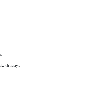
s.
dwich assays.