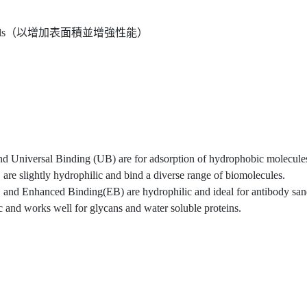
lls（以增加表面積並增強性能）
Universal Binding (UB) are for adsorption of hydrophobic molecule
slightly hydrophilic and bind a diverse range of biomolecules.
d Enhanced Binding(EB) are hydrophilic and ideal for antibody san
and works well for glycans and water soluble proteins.