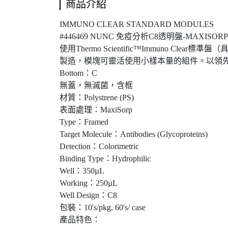
商品介紹
IMMUNO CLEAR STANDARD MODULES
#446469 NUNC 免疫分析C8透明盤-MAXISORP(
使用Thermo Scientific™Immuno Cl
製造，模塊可靈活使用小樣本量的組件。以領
Bottom：C
無蓋，無滅菌，含框
材質：Polystrene (PS)
表面處理：MaxiSorp
Type：Framed
Target Molecule：Antibodies (Glycoproteins)
Detection：Colorimetric
Binding Type：Hydrophilic
Well：350µL
Working：250µL
Well Design：C8
包裝：10's/pkg, 60's/ case
產品特色：