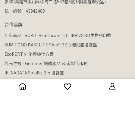
(830)高雄市鳳山區中崙二路582巷6號1樓(高雄辦公室)
統一編號：43942488
合作品牌
所有商品
ROKIT Healthcare - Dr. INVIVO 3D生物列印機
SUMITOMO BAKELITE Sbio™ 3D立體細胞培養盤
ExoPERT 外泌體純化方案
芯元生醫 - Genimer 適體產品 及 客製化服務
IK INABATA Solallis Bio 培養基
BIO-DOC - 各類分生、蛋白質試劑
Taivital Biopharmaceutical - Tn醣類抗體
CellGem - 獲取單細胞克隆的好幫手
DKSH - LabPRO優質塑膠耗材
CellPRO 耗材
Thermo - 塑膠耗材