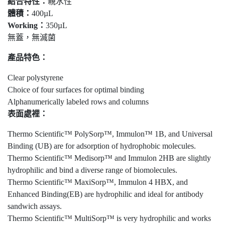
結合特性：
親水性
體積：
400µL
Working：
350µL
無蓋，無滅菌
產品特色：
Clear polystyrene
Choice of four surfaces for optimal binding
Alphanumerically labeled rows and columns
表面處裡：
Thermo Scientific™ PolySorp™, Immulon™ 1B, and Universal
Binding (UB) are for adsorption of hydrophobic molecules.
Thermo Scientific™ Medisorp™ and Immulon 2HB are slightly
hydrophilic and bind a diverse range of biomolecules.
Thermo Scientific™ MaxiSorp™, Immulon 4 HBX, and
Enhanced Binding(EB) are hydrophilic and ideal for antibody
sandwich assays.
Thermo Scientific™ MultiSorp™ is very hydrophilic and works