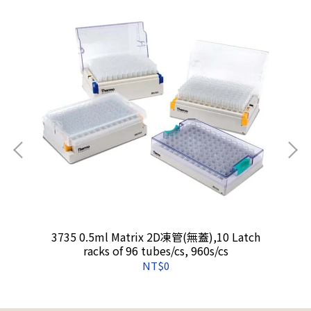
無處
3735 0.5ml Matrix 2D凍管(無蓋),10 Latch
racks of 96 tubes/cs, 960s/cs
NT$0