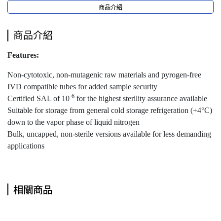
商品介紹
商品介紹
Features:
Non-cytotoxic, non-mutagenic raw materials and pyrogen-free
IVD compatible tubes for added sample security
-
6
Certified SAL of 10
for the highest sterility assurance available
Suitable for storage from general cold storage refrigeration (+4°C)
down to the vapor phase of liquid nitrogen
Bulk, uncapped, non-sterile versions available for less demanding
applications
相關商品