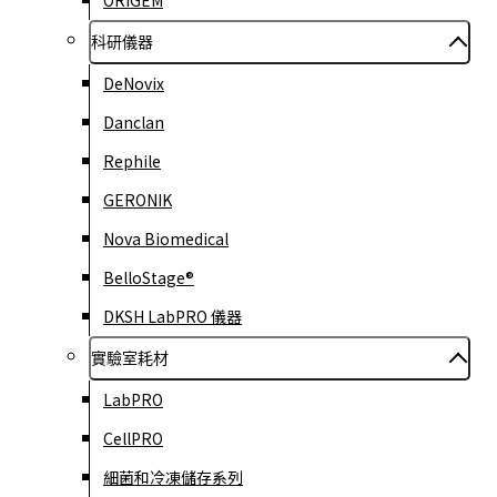
ORIGEM
科研儀器
DeNovix
Danclan
Rephile
GERONIK
Nova Biomedical
BelloStage®
DKSH LabPRO 儀器
實驗室耗材
LabPRO
CellPRO
細菌和冷凍儲存系列