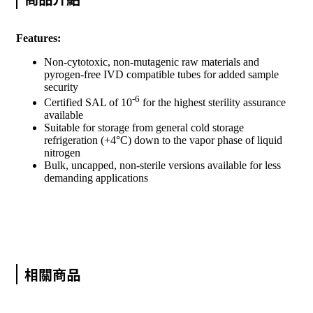
Features:
Non-cytotoxic, non-mutagenic raw materials and
pyrogen-free IVD compatible tubes for added sample
security
-
6
Certified SAL of 10
for the highest sterility assurance
available
Suitable for storage from general cold storage
refrigeration (+4°C) down to the vapor phase of liquid
nitrogen
Bulk, uncapped, non-sterile versions available for less
demanding applications
相關商品