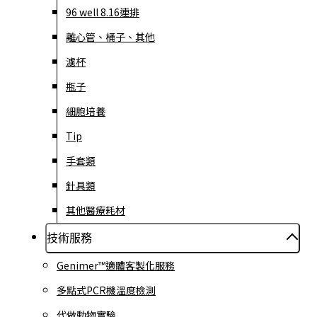
96 well 8.16連排
離心管、桶子、其他
濾杯
瓶子
細胞培養
Tip
手套類
針具類
其他醫療耗材
技術服務
Genimer™適體客製化服務
多點式PCR機溫度檢測
代做動物實驗