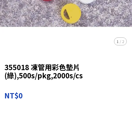
1
/
2
355018 凍管用彩色墊片
(綠),500s/pkg,2000s/cs
NT$0