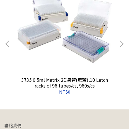
3735 0.5ml Matrix 2D凍管(無蓋),10 Latch
racks of 96 tubes/cs, 960s/cs
NT$0
聯絡我們