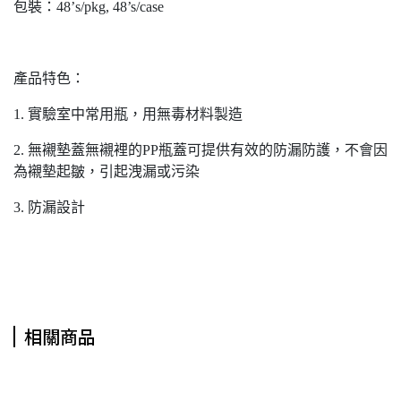
包裝：48’s/pkg, 48’s/case
產品特色：
1. 實驗室中常用瓶，用無毒材料製造
2. 無襯墊蓋無襯裡的PP瓶蓋可提供有效的防漏防護，不會因
為襯墊起皺，引起洩漏或污染
3. 防漏設計
相關商品