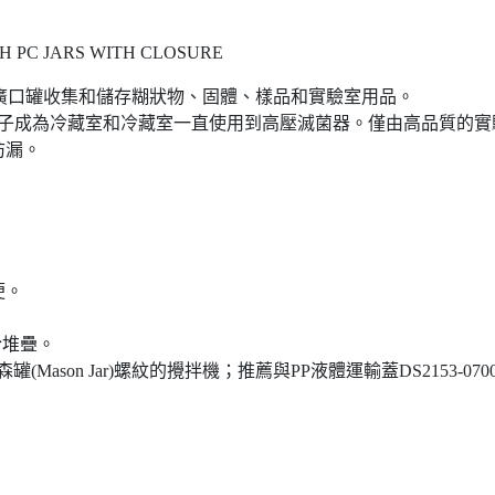
 PC JARS WITH CLOSURE
gene™ 直身廣口罐收集和儲存糊狀物、固體、樣品和實驗室用品。
C）使這些罐子成為冷藏室和冷藏室一直使用到高壓滅菌器。僅由高品質
防漏。
便。
於堆疊。
有梅森罐(Mason Jar)螺紋的攪拌機；推薦與PP液體運輸蓋DS2153-0