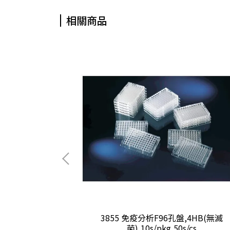
相關商品
te材質孔盤封膜(非無
3855 免疫分析F96孔盤,4HB(無滅
菌),10s/pkg,50s/cs