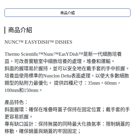
商品介紹
商品介紹
NUNC™ EASYDISH™ DISHES
Thermo Scientific™Nunc™EasYDish™是新一代細胞培養
皿，可改善實驗室中細胞培養的處理，堆疊和運輸。
斜面的握環易於握持，並可以安全地在戴手套的手中抓握。
培養皿使用標準的Nunclon Delta表面處理，以使大多數細胞
類型的貼附力最優化。 提供四種尺寸：35mm，60mm，
100mm和150mm。
產品特色：
斜面握環：確保在堆疊時蓋子保持在固定位置；戴手套的手
更容易抓握。
專有缺口設計：保持無菌的同時最大化換氣率：限制鍋蓋的
移動，確保鍋蓋與鍋蓋的牢固固定；