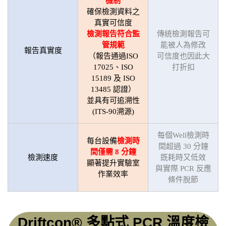
機制
確保檢測資料之
真實可信度
檢測報告符合監
傳統檢測報告可
管規範
能被人為修改
報告真實度
（報告通過ISO
可信度也因此大
17025、ISO
打折扣
15189 及 ISO
13485 認證）
並具有可追溯性
(ITS-90溯源)
每個Well檢測時
每台設備
檢測時
間超過 30 分鐘
間僅需 8 分鐘
檢測速度
既耗時又低效
顯著提升實驗室
與實際 PCR 反應
作業效率
條件脫節
Driftcon® 多點式 PCR 溫度檢