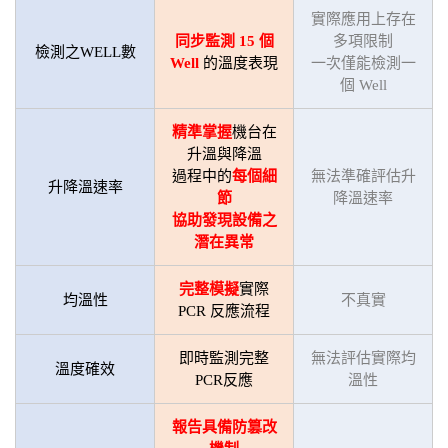
實際應用上存在
同步監測 15 個
多項限制
檢測之WELL數
Well
的溫度表現
一次僅能檢測一
個 Well
精準掌握
機台在
升溫與降溫
過程中的
每個細
無法準確評估升
升降溫速率
節
降溫速率
協助發現設備之
潛在異常
完整模擬
實際
均溫性
不真實
PCR 反應流程
即時監測完整
無法評估實際均
溫度確效
PCR反應
溫性
報告具備防
篡改