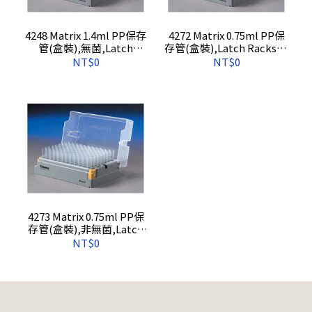
4248 Matrix 1.4ml PP保存
4272 Matrix 0.75ml PP保
管(盒裝),無菌,Latch
存管(盒裝),Latch Racks of
Racks of 96 Tubes,
96 Tubes, 960s/cs
NT$0
NT$0
960s/cs
4273 Matrix 0.75ml PP保
存管(盒裝),非無菌,Latch
Racks of 96 Tubes,
NT$0
960s/cs