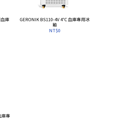
雙門血庫
GERONIK BS110-4V 4℃ 血庫專用冰
箱
NT$0
門血庫專