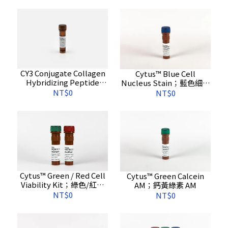
色)
CY3 Conjugate Collagen
Cytus™ Blue Cell
Hybridizing Peptide
Nucleus Stain；藍色細胞
(Red)；CY3 共軛膠原蛋白
核染料
NT$0
NT$0
雜交胜肽 (紅色)
Cytus™ Green / Red Cell
Cytus™ Green Calcein
Viability Kit；綠色/紅色
AM；鈣黃綠素 AM
細胞活力檢測試劑盒
NT$0
NT$0