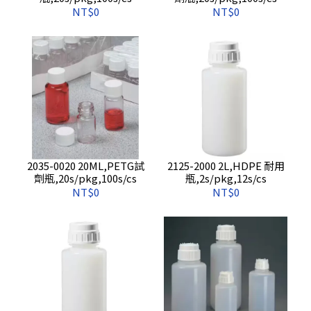
NT$0
NT$0
2035-0020 20ML,PETG試
2125-2000 2L,HDPE 耐用
劑瓶,20s/pkg,100s/cs
瓶,2s/pkg,12s/cs
NT$0
NT$0