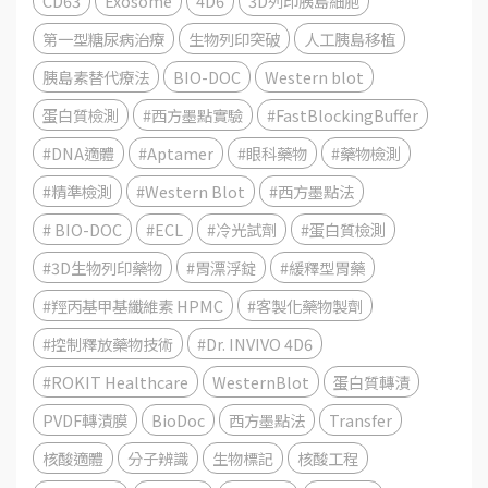
CD63
Exosome
4D6
3D列印胰島細胞
第一型糖尿病治療
生物列印突破
人工胰島移植
胰島素替代療法
BIO-DOC
Western blot
蛋白質檢測
#西方墨點實驗
#FastBlockingBuffer
#DNA適體
#Aptamer
#眼科藥物
#藥物檢測
#精準檢測
#Western Blot
#西方墨點法
# BIO-DOC
#ECL
#冷光試劑
#蛋白質檢測
#3D生物列印藥物
#胃漂浮錠
#緩釋型胃藥
#羥丙基甲基纖維素 HPMC
#客製化藥物製劑
#控制釋放藥物技術
#Dr. INVIVO 4D6
#ROKIT Healthcare
WesternBlot
蛋白質轉漬
PVDF轉漬膜
BioDoc
西方墨點法
Transfer
核酸適體
分子辨識
生物標記
核酸工程