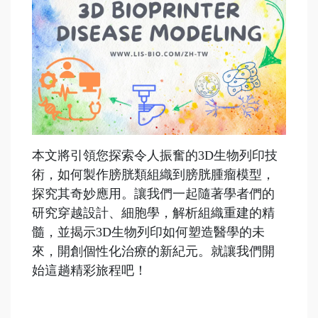
本文將引領您探索令人振奮的3D生物列印技
術，如何製作膀胱類組織到膀胱腫瘤模型，
探究其奇妙應用。讓我們一起隨著學者們的
研究穿越設計、細胞學，解析組織重建的精
髓，並揭示3D生物列印如何塑造醫學的未
來，開創個性化治療的新紀元。就讓我們開
始這趟精彩旅程吧！