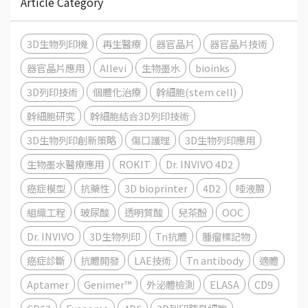
Article Category
3D生物列印機
再生醫療
器官晶片
器官晶片技術
器官晶片應用
Allevi
生物墨水
bioinks
3D列印技術
個體化治療
幹細胞(stem cell)
幹細胞研究
幹細胞結合3D列印技術
3D生物列印創新策略
傷口護理
3D生物列印應用
生物墨水醫療應用
ROKIT
Dr. INVIVO 4D2
癌症模型
抗藥性
3D bioprinter
4D2
唾液腺
組織工程
玻尿酸
透明質酸
兒茶酚
OOC
Dr. INVIVO
3D生物列印
Tn抗體
腫瘤標記物
癌症診斷
抗體開發
LAE技術
Tn antibody
適體
Aptamer
Genimer™
外泌體檢測
ELASA
CD9