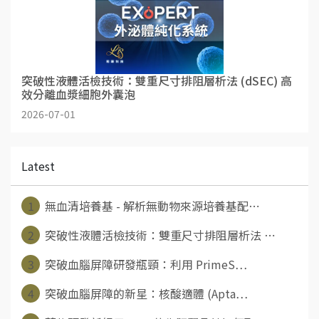
突破性液體活檢技術：雙重尺寸排阻層析法 (dSEC) 高
效分離血漿細胞外囊泡
2026-07-01
Latest
1
無血清培養基 - 解析無動物來源培養基配⋯
2
突破性液體活檢技術：雙重尺寸排阻層析法 ⋯
3
突破血腦屏障研發瓶頸：利用 PrimeS⋯
4
突破血腦屏障的新星：核酸適體 (Apta⋯