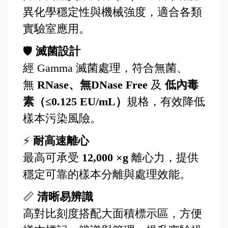
異化學穩定性與機械強度，適合各類
實驗室應用。
🛡️
滅菌設計
經 Gamma
滅菌處理，符合無菌、
無
RNase、無DNase Free
及
低內毒
素（≤0.125 EU/mL）
規格，有效降低
樣本污染風險。
⚡
耐高速離心
最高可承受
12,000 ×g
離心力，提供
穩定可靠的樣本分離與處理效能。
📏
清晰易辨識
高對比刻度搭配大面積標示區，方便