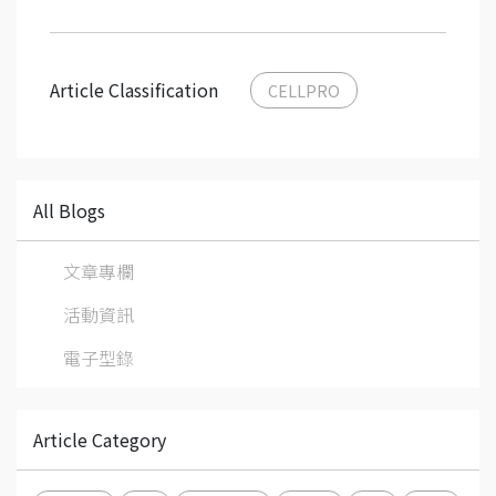
Article Classification
CELLPRO
All Blogs
文章專欄
活動資訊
電子型錄
Article Category