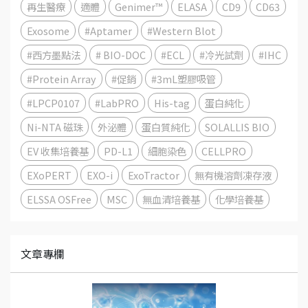
再生醫療
適體
Genimer™
ELASA
CD9
CD63
Exosome
#Aptamer
#Western Blot
#西方墨點法
# BIO-DOC
#ECL
#冷光試劑
#IHC
#Protein Array
#促銷
#3mL塑膠吸管
#LPCP0107
#LabPRO
His-tag
蛋白純化
Ni-NTA 磁珠
外泌體
蛋白質純化
SOLALLIS BIO
EV 收集培養基
PD-L1
細胞染色
CELLPRO
EXoPERT
EXO-i
ExoTractor
無有機溶劑凍存液
ELSSA OSFree
MSC
無血清培養基
化學培養基
文章專欄