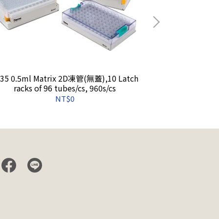
35 0.5ml Matrix 2D凍管(無蓋),10 Latch
3855 免
racks of 96 tubes/cs, 960s/cs
菌),
NT$0