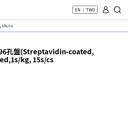
EN ｜ TWD
 15s/cs
孔盤(Streptavidin-coated,
ted,1s/kg, 15s/cs