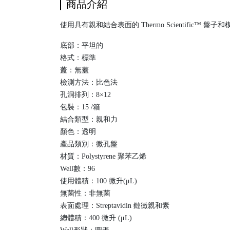
商品介紹
使用具有親和結合表面的 Thermo Scientific™
底部：平坦的
格式：標準
蓋：無蓋
檢測方法：比色法
孔洞排列：8×12
包裝：15 /箱
結合類型：親和力
顏色：透明
產品類別：微孔盤
材質：Polystyrene 聚苯乙烯
Well數：96
使用體積：100 微升(μL)
無菌性：非無菌
表面處理：Streptavidin 鏈黴親和素
總體積：400 微升 (μL)