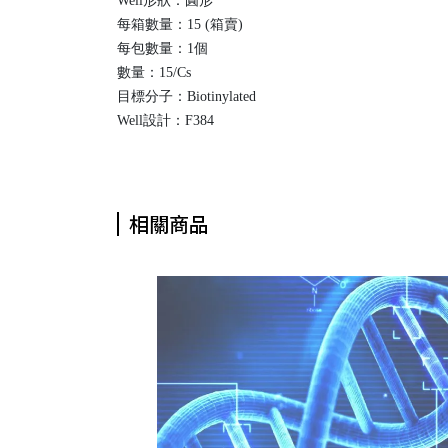
Well形狀：圓形
每箱數量：15 (箱賣)
每包數量：1個
數量：15/Cs
目標分子：Biotinylated
Well設計：F384
相關商品