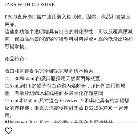
JARS WITH CLOSURE
PPCO直身廣口罐中適用裝入糊狀物、固體、樣品和實驗室
用品。
這些多功能半透明罐具有出色的耐化學性，可以反覆高壓滅
菌。僅由高品質的實驗室級塑料材料製成可靠的低浸出物和
可提取物。
產品特色：
寬口和直邊提供完全確認完整的樣本檢索。
15、30和60mL的廣口瓶採用天然聚丙烯瓶蓋。
125 mL到1 L的罐子有白色聚丙烯封蓋，頂部凹進用於堆
疊，有助於組織冰箱或檯面並最大化存儲空間
125 mL和250mL尺寸適合 Osterizer ™ 和其他具有梅森罐螺
紋的攪拌機；推薦與流體傳輸封閉蓋 DS2153-0700 一起使
用。
對於500mL和1L尺寸，分別取下蓋子和高壓滅菌器。
PPCO罐不防漏液，不推薦用於液體運輸。