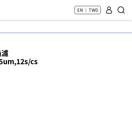
EN ｜ TWD
過濾
5um,12s/cs