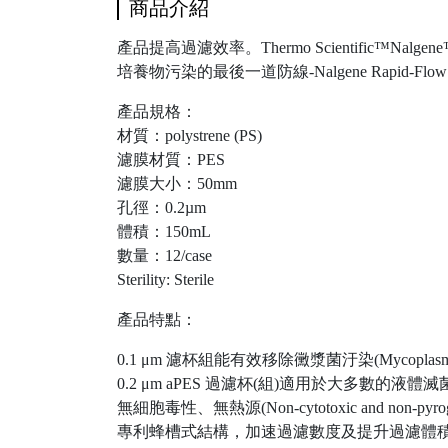
商品介紹
產品提高過濾效率。Thermo Scientific™
培養物污染的最後一道防線-Nalgene Rapi
產品規格：
材質：polystrene (PS)
濾膜材質：PES
濾膜大小：50mm
孔徑：0.2µm
體積：150mL
數量：12/case
Sterility: Sterile
產品特點：
0.1 μm 濾杯組能有效移除黴漿菌汙染(Mycoplasm
0.2 μm aPES 過濾杯(組)適用於大多數的液體滅
無細胞毒性、無熱源(Non-cytotoxic and non-pyrog
專利蜂槽式結構，加速過濾數度及提升過濾體