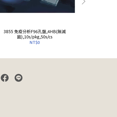
3855 免疫分析F96孔盤,4HB(無滅
4140 Matri
菌),10s/pkg,50s/cs
NT$0