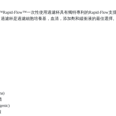
Nalgene™Rapid-Flow™一次性使用過濾杯具有獨特專利的Rapi
d-Flow 過濾杯是過濾細胞培養基，血清，添加劑和緩衝液的最佳選擇
a)
菌
enic)
積