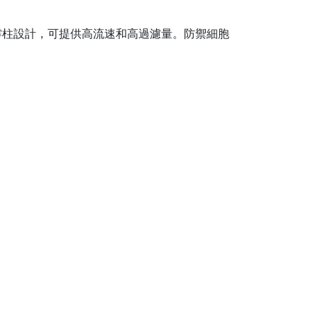
d-Flow支撐柱設計，可提供高流速和高過濾量。防禦細胞
。