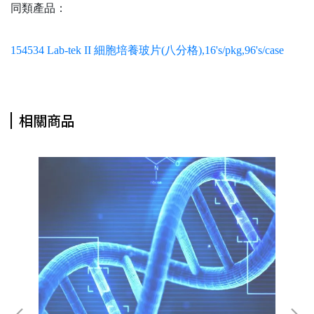
同類產品：
154534 Lab-tek II 細胞培養玻片(八分格),16's/pkg,96's/case
相關商品