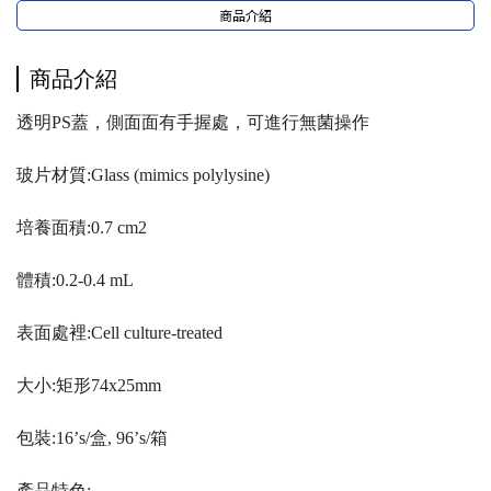
商品介紹
商品介紹
透明PS蓋，側⾯面有⼿握處，可進⾏無菌操作
玻片材質:Glass (mimics polylysine)
培養面積:0.7 cm2
體積:0.2-0.4 mL
表⾯處裡:Cell culture-treated
⼤小:矩形74x25mm
包裝:16’s/盒, 96’s/箱
產品特色: