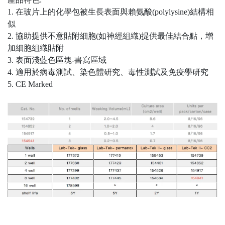
1. 在玻片上的化學包被生長表面與賴氨酸(polylysine)結構相
似
2. 協助提供不意貼附細胞(如神經組織)提供最佳結合點，增
加細胞組織貼附
3. 表⾯淺藍⾊區塊-書寫區域
4. 適⽤於病毒測試、染色體研究、毒性測試及免疫學研究
5. CE Marked