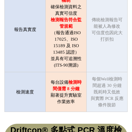
機制
確保檢測資料之
真實可信度
檢測報告符合監
傳統檢測報告可
管規範
能被人為修改
報告真實度
（報告通過ISO
可信度也因此大
17025、ISO
打折扣
15189 及 ISO
13485 認證）
並具有可追溯性
(ITS-90溯源)
每個Well檢測時
每台設備
檢測時
間超過 30 分鐘
間僅需 8 分鐘
檢測速度
既耗時又低效
顯著提升實驗室
與實際 PCR 反應
作業效率
條件脫節
Driftcon® 多點式 PCR 溫度檢