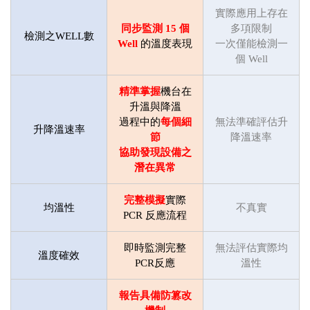
實際應用上存在
同步監測 15 個
多項限制
檢測之WELL數
Well
的溫度表現
一次僅能檢測一
個 Well
精準掌握
機台在
升溫與降溫
過程中的
每個細
無法準確評估升
升降溫速率
節
降溫速率
協助發現設備之
潛在異常
完整模擬
實際
均溫性
不真實
PCR 反應流程
即時監測完整
無法評估實際均
溫度確效
PCR反應
溫性
報告具備防
篡改