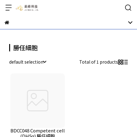
勝任細胞
default selection
Total of 1 products
BDCC048 Competent cell
(DH5α) 勝任細胞