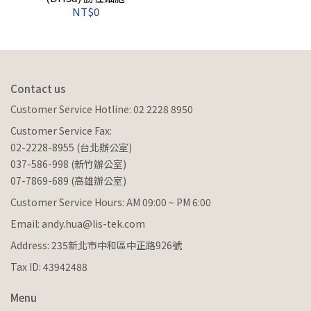
NT$0
Contact us
Customer Service Hotline: 02 2228 8950
Customer Service Fax:
02-2228-8955 (台北辦公室)
037-586-998 (新竹辦公室)
07-7869-689 (高雄辦公室)
Customer Service Hours: AM 09:00 ~ PM 6:00
Email: andy.hua@lis-tek.com
Address: 235新北市中和區中正路926號
Tax ID: 43942488
Menu