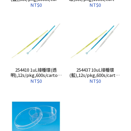
n, 4000s/cs
4000s/cs
NT$0
NT$0
254410 1uL接種環(透
254437 10uL接種環
明),12s/pkg,600s/carton,
(藍),12s/pkg,600s/carton
2400s/cs
, 2400s/cs
NT$0
NT$0