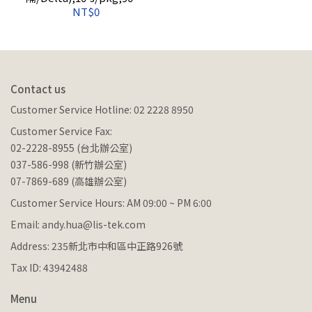
case
NT$0
Contact us
Customer Service Hotline: 02 2228 8950
Customer Service Fax:
02-2228-8955 (台北辦公室)
037-586-998 (新竹辦公室)
07-7869-689 (高雄辦公室)
Customer Service Hours: AM 09:00 ~ PM 6:00
Email: andy.hua@lis-tek.com
Address: 235新北市中和區中正路926號
Tax ID: 43942488
Menu