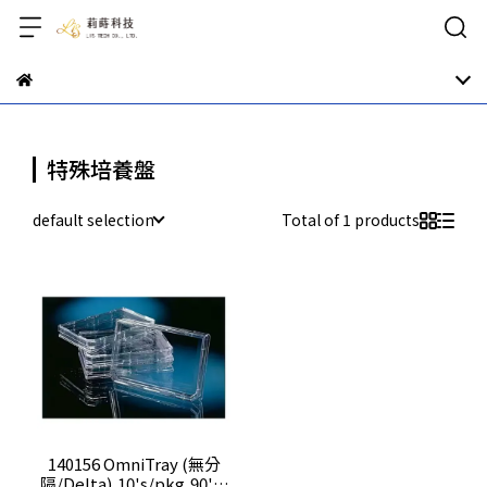
特殊培養盤
default selection
Total of 1 products
140156 OmniTray (無分
隔/Delta),10's/pkg,90's/